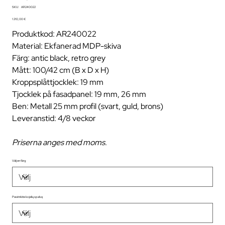
SKU
SKU:
AR240022
AR240022
Pris
1 210,00 €
Produktkod: AR240022
Material: Ekfanerad MDP-skiva
Färg: antic black, retro grey
Mått: 100/42 cm (B x D x H)
Kroppsplåttjocklek: 19 mm
Tjocklek på fasadpanel: 19 mm, 26 mm
Ben: Metall 25 mm profil (svart, guld, brons)
Leveranstid: 4/8 veckor
Priserna anges med moms
.
Välj en färg
Pasirinkite kojelių spalvą