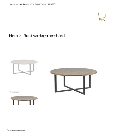
Vid köp av
2 eller fler
varor - 50 € RABATT! Kod:
"2PLUS50"
Hem
Runt vardagsrumsbord
>
Runt vardagsrumsbord