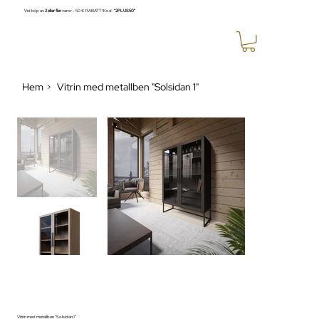
Vid köp av
2 eller fler
varor - 50 € RABATT! Kod:
"2PLUS50"
Hem
Vitrin med metallben "Solsidan 1"
>
Vitrin med metallben "Solsidan 1"