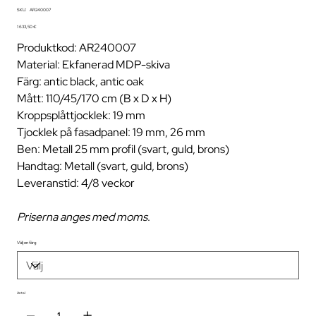
SKU
SKU:
AR240007
AR240007
Pris
1 633,50 €
Produktkod: AR240007
Material: Ekfanerad MDP-skiva
Färg: antic black, antic oak
Mått: 110/45/170 cm (B x D x H)
Kroppsplåttjocklek: 19 mm
Tjocklek på fasadpanel: 19 mm, 26 mm
Ben: Metall 25 mm profil (svart, guld, brons)
Handtag: Metall (svart, guld, brons)
Leveranstid: 4/8 veckor
Priserna anges med moms
.
Välj en färg
Antal