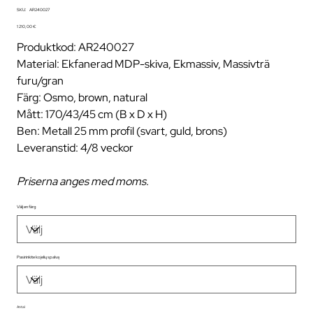
SKU
SKU:
AR240027
AR240027
Pris
1 210,00 €
Produktkod: AR240027
Material: Ekfanerad MDP-skiva, Ekmassiv, Massivträ
furu/gran
Färg: Osmo, brown, natural
Mått: 170/43/45 cm (B x D x H)
Ben: Metall 25 mm profil (svart, guld, brons)
Leveranstid: 4/8 veckor
Priserna anges med moms.
Välj en färg
Pasirinkite kojelių spalvą
Antal