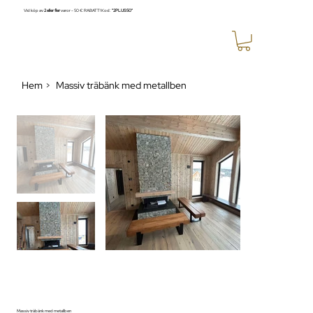
Vid köp av
2 eller fler
varor - 50 € RABATT! Kod:
"2PLUS50"
Hem
Massiv träbänk med metallben
>
Massiv träbänk med metallben